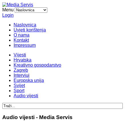
Menu
Login
Naslovnica
Uvjeti korištenja
O nama
Kontakt
Impressum
Vijesti
Hrvatska
Kreativno gospodarstvo
Zagreb
Intervjui
Europska unija
Svijet
Sport
Audio vijesti
Audio vijesti - Media Servis