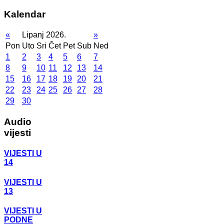
Kalendar
«
Lipanj 2026.
»
Pon
Uto
Sri
Čet
Pet
Sub
Ned
1
2
3
4
5
6
7
8
9
10
11
12
13
14
15
16
17
18
19
20
21
22
23
24
25
26
27
28
29
30
Audio
vijesti
VIJESTI U
14
VIJESTI U
13
VIJESTI U
PODNE