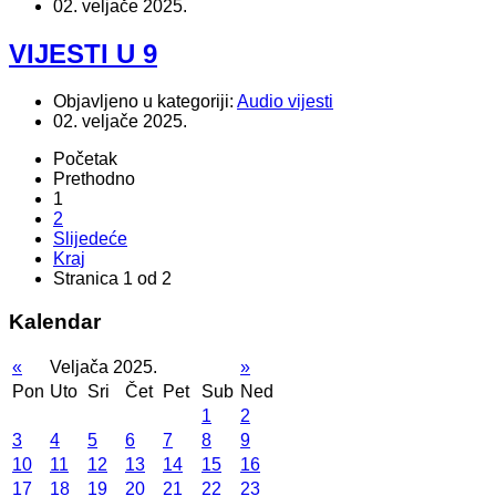
02. veljače 2025.
VIJESTI U 9
Objavljeno u kategoriji:
Audio vijesti
02. veljače 2025.
Početak
Prethodno
1
2
Slijedeće
Kraj
Stranica 1 od 2
Kalendar
«
Veljača 2025.
»
Pon
Uto
Sri
Čet
Pet
Sub
Ned
1
2
3
4
5
6
7
8
9
10
11
12
13
14
15
16
17
18
19
20
21
22
23