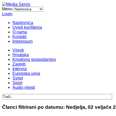
Menu
Login
Naslovnica
Uvjeti korištenja
O nama
Kontakt
Impressum
Vijesti
Hrvatska
Kreativno gospodarstvo
Zagreb
Intervjui
Europska unija
Svijet
Sport
Audio vijesti
Članci filtrirani po datumu: Nedjelja, 02 veljače 