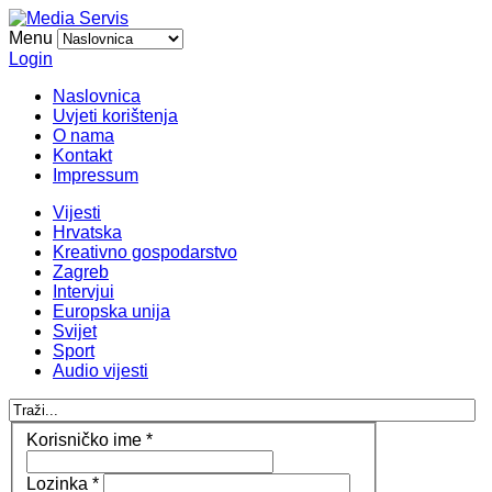
Menu
Login
Naslovnica
Uvjeti korištenja
O nama
Kontakt
Impressum
Vijesti
Hrvatska
Kreativno gospodarstvo
Zagreb
Intervjui
Europska unija
Svijet
Sport
Audio vijesti
Korisničko ime
*
Lozinka
*