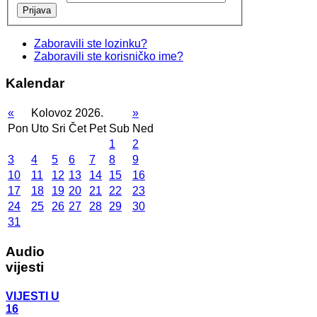
Prijava
Zaboravili ste lozinku?
Zaboravili ste korisničko ime?
Kalendar
«
Kolovoz 2026.
»
Pon
Uto
Sri
Čet
Pet
Sub
Ned
1
2
3
4
5
6
7
8
9
10
11
12
13
14
15
16
17
18
19
20
21
22
23
24
25
26
27
28
29
30
31
Audio
vijesti
VIJESTI U
16