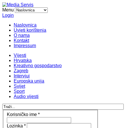
Menu
Login
Naslovnica
Uvjeti korištenja
O nama
Kontakt
Impressum
Vijesti
Hrvatska
Kreativno gospodarstvo
Zagreb
Intervjui
Europska unija
Svijet
Sport
Audio vijesti
Korisničko ime
*
Lozinka
*