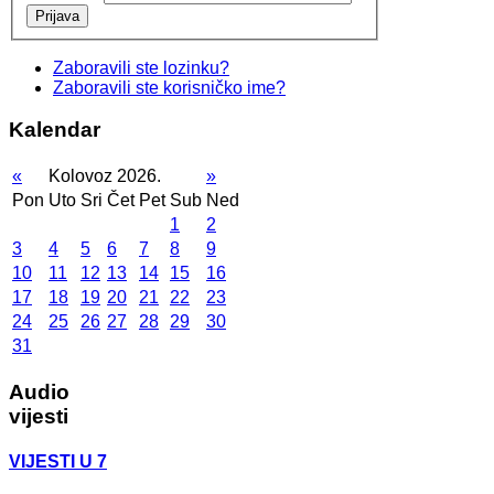
Prijava
Zaboravili ste lozinku?
Zaboravili ste korisničko ime?
Kalendar
«
Kolovoz 2026.
»
Pon
Uto
Sri
Čet
Pet
Sub
Ned
1
2
3
4
5
6
7
8
9
10
11
12
13
14
15
16
17
18
19
20
21
22
23
24
25
26
27
28
29
30
31
Audio
vijesti
VIJESTI U 7