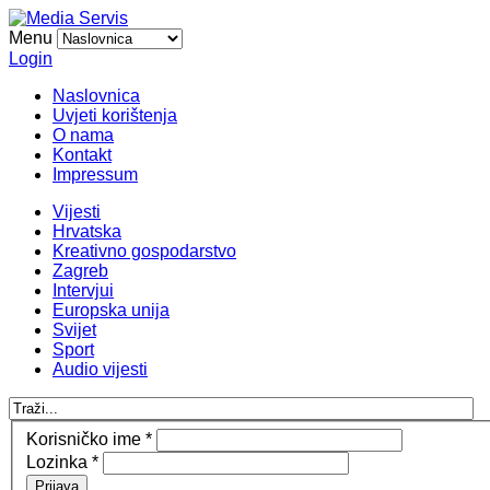
Menu
Login
Naslovnica
Uvjeti korištenja
O nama
Kontakt
Impressum
Vijesti
Hrvatska
Kreativno gospodarstvo
Zagreb
Intervjui
Europska unija
Svijet
Sport
Audio vijesti
Korisničko ime
*
Lozinka
*
Prijava