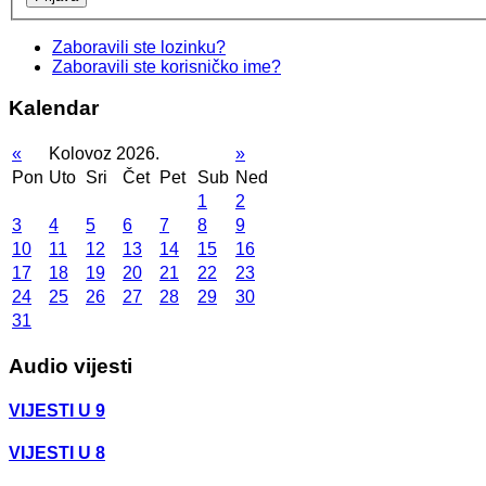
Zaboravili ste lozinku?
Zaboravili ste korisničko ime?
Kalendar
«
Kolovoz 2026.
»
Pon
Uto
Sri
Čet
Pet
Sub
Ned
1
2
3
4
5
6
7
8
9
10
11
12
13
14
15
16
17
18
19
20
21
22
23
24
25
26
27
28
29
30
31
Audio vijesti
VIJESTI U 9
VIJESTI U 8