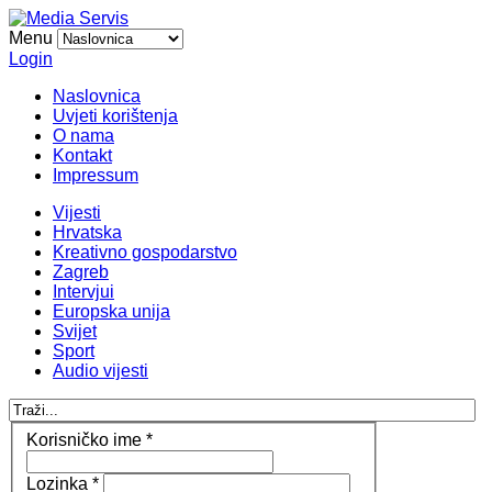
Menu
Login
Naslovnica
Uvjeti korištenja
O nama
Kontakt
Impressum
Vijesti
Hrvatska
Kreativno gospodarstvo
Zagreb
Intervjui
Europska unija
Svijet
Sport
Audio vijesti
Korisničko ime
*
Lozinka
*