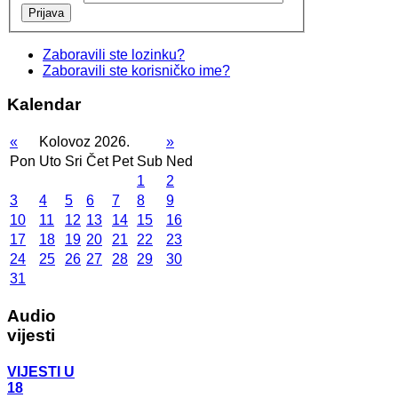
Prijava
Zaboravili ste lozinku?
Zaboravili ste korisničko ime?
Kalendar
«
Kolovoz 2026.
»
Pon
Uto
Sri
Čet
Pet
Sub
Ned
1
2
3
4
5
6
7
8
9
10
11
12
13
14
15
16
17
18
19
20
21
22
23
24
25
26
27
28
29
30
31
Audio
vijesti
VIJESTI U
18