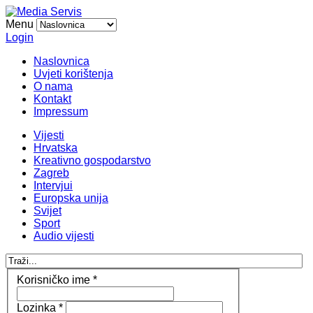
Menu
Login
Naslovnica
Uvjeti korištenja
O nama
Kontakt
Impressum
Vijesti
Hrvatska
Kreativno gospodarstvo
Zagreb
Intervjui
Europska unija
Svijet
Sport
Audio vijesti
Korisničko ime
*
Lozinka
*