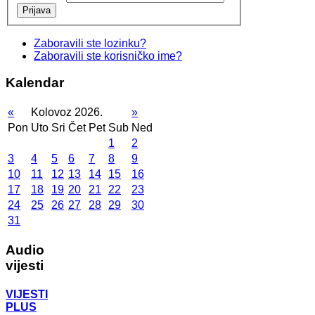
Prijava
Zaboravili ste lozinku?
Zaboravili ste korisničko ime?
Kalendar
«
Kolovoz 2026.
»
Pon
Uto
Sri
Čet
Pet
Sub
Ned
1
2
3
4
5
6
7
8
9
10
11
12
13
14
15
16
17
18
19
20
21
22
23
24
25
26
27
28
29
30
31
Audio
vijesti
VIJESTI
PLUS