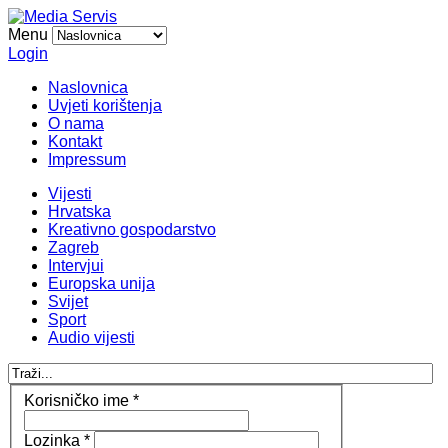
Menu
Login
Naslovnica
Uvjeti korištenja
O nama
Kontakt
Impressum
Vijesti
Hrvatska
Kreativno gospodarstvo
Zagreb
Intervjui
Europska unija
Svijet
Sport
Audio vijesti
Korisničko ime
*
Lozinka
*