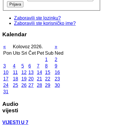
Prijava
Zaboravili ste lozinku?
Zaboravili ste korisničko ime?
Kalendar
«
Kolovoz 2026.
»
Pon
Uto
Sri
Čet
Pet
Sub
Ned
1
2
3
4
5
6
7
8
9
10
11
12
13
14
15
16
17
18
19
20
21
22
23
24
25
26
27
28
29
30
31
Audio
vijesti
VIJESTI U 7