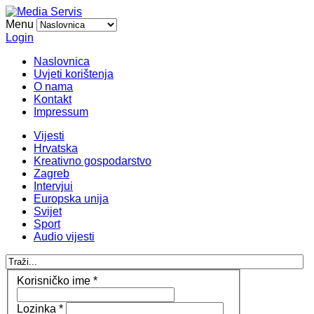
Menu
Login
Naslovnica
Uvjeti korištenja
O nama
Kontakt
Impressum
Vijesti
Hrvatska
Kreativno gospodarstvo
Zagreb
Intervjui
Europska unija
Svijet
Sport
Audio vijesti
Korisničko ime
*
Lozinka
*