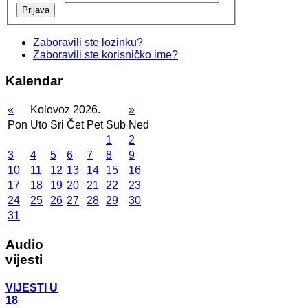
Prijava
Zaboravili ste lozinku?
Zaboravili ste korisničko ime?
Kalendar
«
Kolovoz 2026.
»
Pon
Uto
Sri
Čet
Pet
Sub
Ned
1
2
3
4
5
6
7
8
9
10
11
12
13
14
15
16
17
18
19
20
21
22
23
24
25
26
27
28
29
30
31
Audio
vijesti
VIJESTI U
18