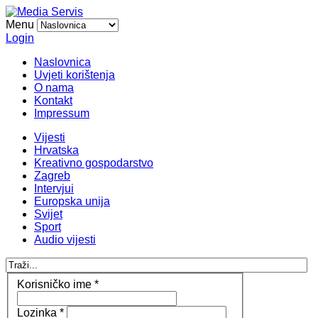
Menu
Login
Naslovnica
Uvjeti korištenja
O nama
Kontakt
Impressum
Vijesti
Hrvatska
Kreativno gospodarstvo
Zagreb
Intervjui
Europska unija
Svijet
Sport
Audio vijesti
Korisničko ime
*
Lozinka
*