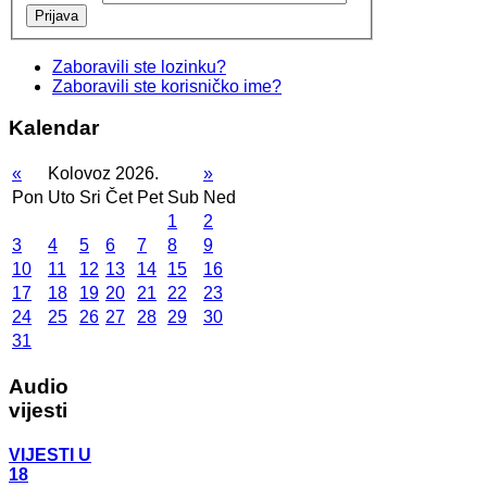
Prijava
Zaboravili ste lozinku?
Zaboravili ste korisničko ime?
Kalendar
«
Kolovoz 2026.
»
Pon
Uto
Sri
Čet
Pet
Sub
Ned
1
2
3
4
5
6
7
8
9
10
11
12
13
14
15
16
17
18
19
20
21
22
23
24
25
26
27
28
29
30
31
Audio
vijesti
VIJESTI U
18