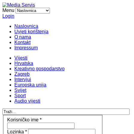
Menu
Login
Naslovnica
Uvjeti korištenja
O nama
Kontakt
Impressum
Vijesti
Hrvatska
Kreativno gospodarstvo
Zagreb
Intervjui
Europska unija
Svijet
Sport
Audio vijesti
Korisničko ime
*
Lozinka
*