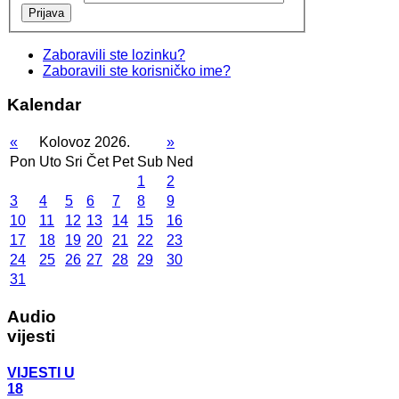
Prijava
Zaboravili ste lozinku?
Zaboravili ste korisničko ime?
Kalendar
«
Kolovoz 2026.
»
Pon
Uto
Sri
Čet
Pet
Sub
Ned
1
2
3
4
5
6
7
8
9
10
11
12
13
14
15
16
17
18
19
20
21
22
23
24
25
26
27
28
29
30
31
Audio
vijesti
VIJESTI U
18