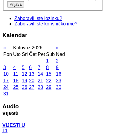
Prijava
Zaboravili ste lozinku?
Zaboravili ste korisničko ime?
Kalendar
«
Kolovoz 2026.
»
Pon
Uto
Sri
Čet
Pet
Sub
Ned
1
2
3
4
5
6
7
8
9
10
11
12
13
14
15
16
17
18
19
20
21
22
23
24
25
26
27
28
29
30
31
Audio
vijesti
VIJESTI U
11