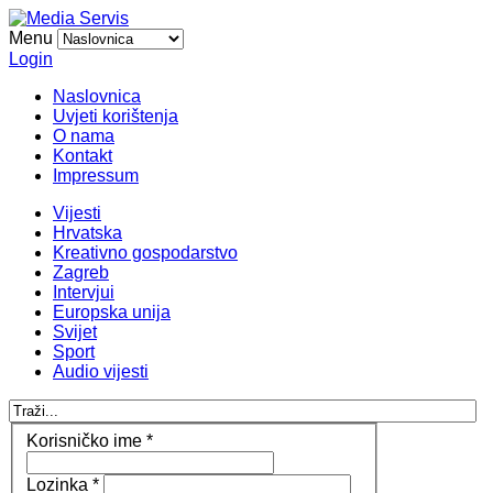
Menu
Login
Naslovnica
Uvjeti korištenja
O nama
Kontakt
Impressum
Vijesti
Hrvatska
Kreativno gospodarstvo
Zagreb
Intervjui
Europska unija
Svijet
Sport
Audio vijesti
Korisničko ime
*
Lozinka
*