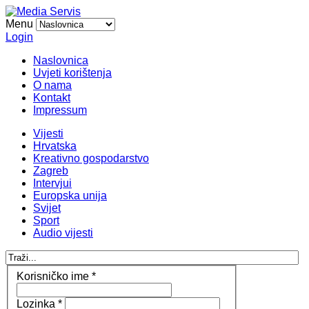
Menu
Login
Naslovnica
Uvjeti korištenja
O nama
Kontakt
Impressum
Vijesti
Hrvatska
Kreativno gospodarstvo
Zagreb
Intervjui
Europska unija
Svijet
Sport
Audio vijesti
Korisničko ime
*
Lozinka
*