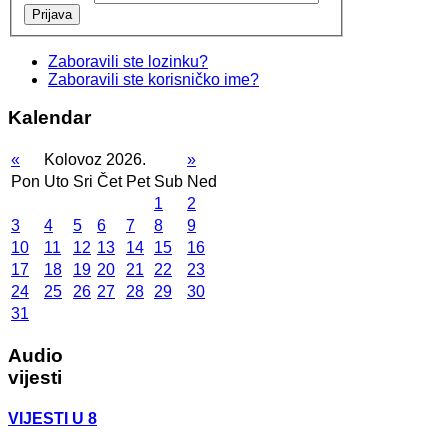
Prijava
Zaboravili ste lozinku?
Zaboravili ste korisničko ime?
Kalendar
«
Kolovoz 2026.
»
Pon
Uto
Sri
Čet
Pet
Sub
Ned
1
2
3
4
5
6
7
8
9
10
11
12
13
14
15
16
17
18
19
20
21
22
23
24
25
26
27
28
29
30
31
Audio
vijesti
VIJESTI U 8