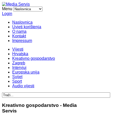
Menu
Login
Naslovnica
Uvjeti korištenja
O nama
Kontakt
Impressum
Vijesti
Hrvatska
Kreativno gospodarstvo
Zagreb
Intervjui
Europska unija
Svijet
Sport
Audio vijesti
Kreativno gospodarstvo - Media
Servis