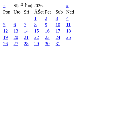
«
SijeÄŤanj 2026.
»
Pon
Uto
Sri
ÄŚet
Pet
Sub
Ned
1
2
3
4
5
6
7
8
9
10
11
12
13
14
15
16
17
18
19
20
21
22
23
24
25
26
27
28
29
30
31