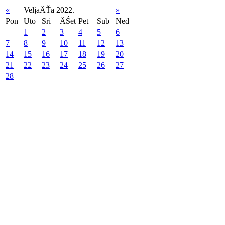
«
VeljaÄŤa 2022.
»
Pon
Uto
Sri
ÄŚet
Pet
Sub
Ned
1
2
3
4
5
6
7
8
9
10
11
12
13
14
15
16
17
18
19
20
21
22
23
24
25
26
27
28