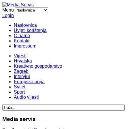
Menu
Login
Naslovnica
Uvjeti korištenja
O nama
Kontakt
Impressum
Vijesti
Hrvatska
Kreativno gospodarstvo
Zagreb
Intervjui
Europska unija
Svijet
Sport
Audio vijesti
Media servis