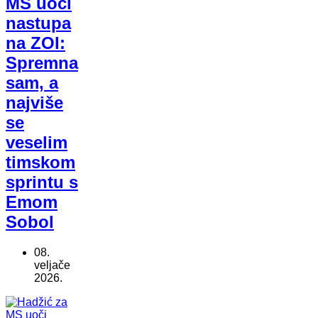
MS uoči
nastupa
na ZOI:
Spremna
sam, a
najviše
se
veselim
timskom
sprintu s
Emom
Sobol
08.
veljače
2026.