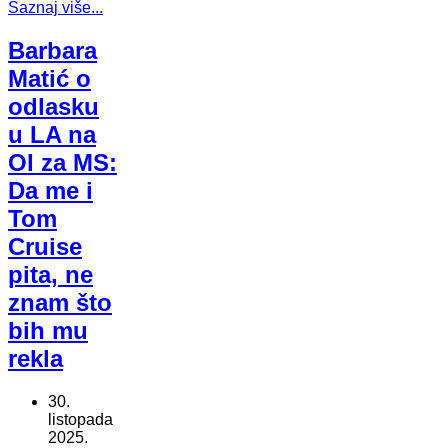
Saznaj više...
Barbara
Matić o
odlasku
u LA na
OI za MS:
Da me i
Tom
Cruise
pita, ne
znam što
bih mu
rekla
30.
listopada
2025.