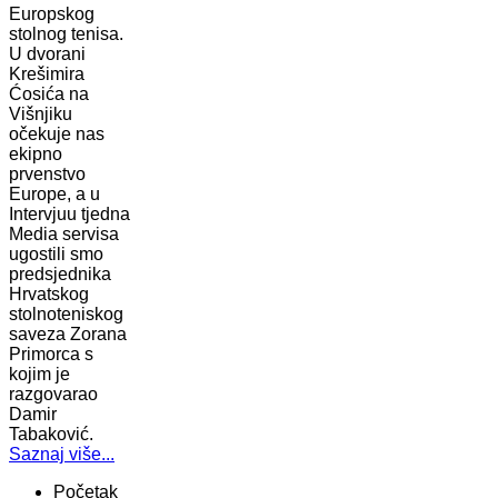
Europskog
stolnog tenisa.
U dvorani
Krešimira
Ćosića na
Višnjiku
očekuje nas
ekipno
prvenstvo
Europe, a u
Intervjuu tjedna
Media servisa
ugostili smo
predsjednika
Hrvatskog
stolnoteniskog
saveza Zorana
Primorca s
kojim je
razgovarao
Damir
Tabaković.
Saznaj više...
Početak