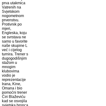
prva utakmica
Vatrenih na
Svjetskom
nogometnom
prvenstvu.
Protivnik po
mjeri,
Engleska, koju
se svrstava ne
samo u favorite
naše skupine L
već i cijelog
turnira. Trener s
dugogodišnjim
stažom u
mnogim
klubovima
vodio je
reprezentacije
Irana, Kine,
Omana i bio
pomoćni trener
Ćiri Blaževiću
kad se osvojila
svjetska bronca