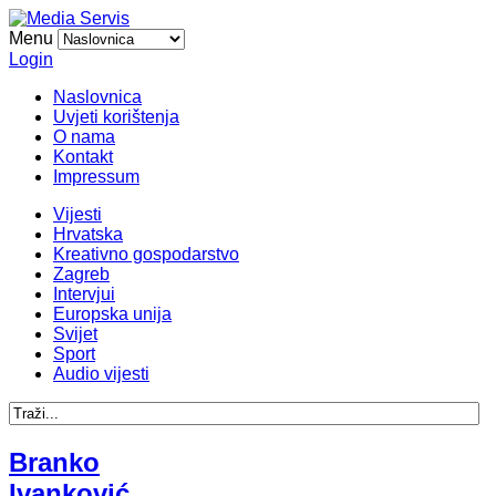
Menu
Login
Naslovnica
Uvjeti korištenja
O nama
Kontakt
Impressum
Vijesti
Hrvatska
Kreativno gospodarstvo
Zagreb
Intervjui
Europska unija
Svijet
Sport
Audio vijesti
Branko
Ivanković