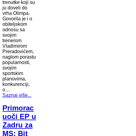
trenutke koji su
ju doveli do
vrha Olimpa.
Govorila je i o
obiteljskom
odnosu sa
svojim
trenerom
Vladimirom
Preradovićem,
naglom porastu
popularnosti,
svojim
sportskim
planovima,
konkurenciji,
o…
Saznaj više...
Primorac
uoči EP u
Zadru za
MS: Bit