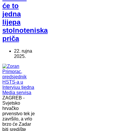
će to
jedna
lijepa
stolnoteniska
priča
22. rujna
2025.
ZAGREB -
Svjetsko
hrvačko
prvenstvo tek je
završilo, a vrlo
brzo će Zadar
biti središte