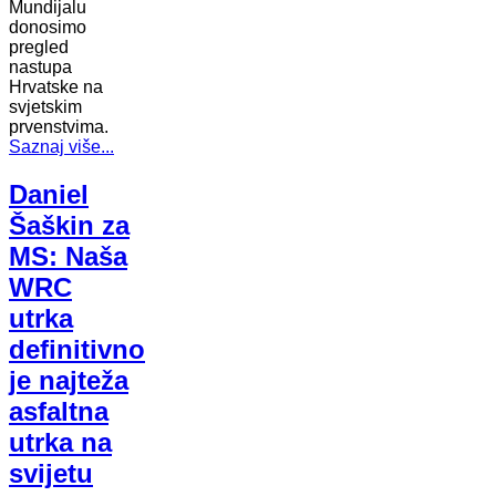
Mundijalu
donosimo
pregled
nastupa
Hrvatske na
svjetskim
prvenstvima.
Saznaj više...
Daniel
Šaškin za
MS: Naša
WRC
utrka
definitivno
je najteža
asfaltna
utrka na
svijetu