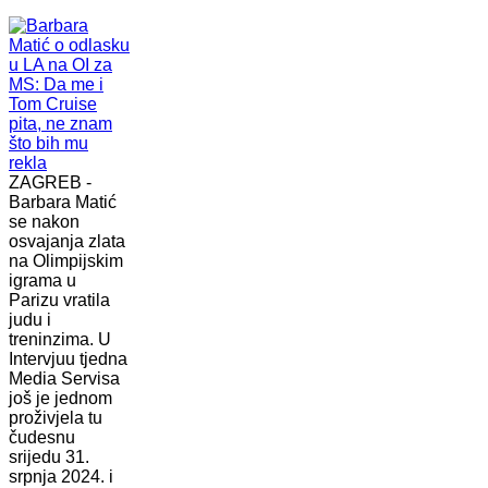
ZAGREB -
Barbara Matić
se nakon
osvajanja zlata
na Olimpijskim
igrama u
Parizu vratila
judu i
treninzima. U
Intervjuu tjedna
Media Servisa
još je jednom
proživjela tu
čudesnu
srijedu 31.
srpnja 2024. i