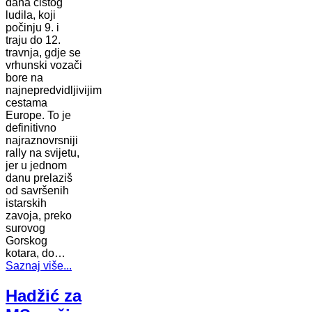
dana čistog
ludila, koji
počinju 9. i
traju do 12.
travnja, gdje se
vrhunski vozači
bore na
najnepredvidljivijim
cestama
Europe. To je
definitivno
najraznovrsniji
rally na svijetu,
jer u jednom
danu prelaziš
od savršenih
istarskih
zavoja, preko
surovog
Gorskog
kotara, do…
Saznaj više...
Hadžić za