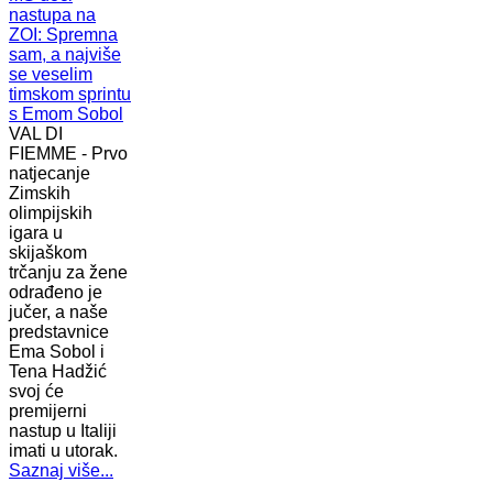
VAL DI
FIEMME - Prvo
natjecanje
Zimskih
olimpijskih
igara u
skijaškom
trčanju za žene
odrađeno je
jučer, a naše
predstavnice
Ema Sobol i
Tena Hadžić
svoj će
premijerni
nastup u Italiji
imati u utorak.
Saznaj više...