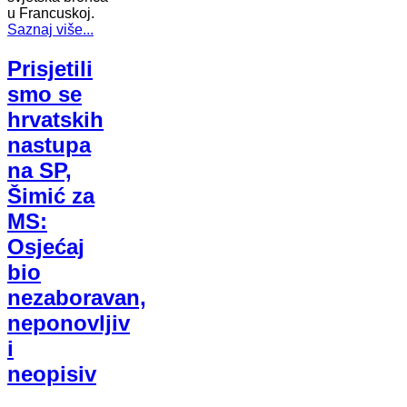
u Francuskoj.
Saznaj više...
Prisjetili
smo se
hrvatskih
nastupa
na SP,
Šimić za
MS:
Osjećaj
bio
nezaboravan,
neponovljiv
i
neopisiv