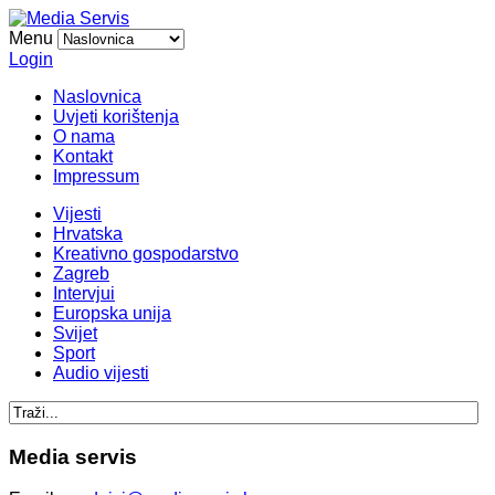
Menu
Login
Naslovnica
Uvjeti korištenja
O nama
Kontakt
Impressum
Vijesti
Hrvatska
Kreativno gospodarstvo
Zagreb
Intervjui
Europska unija
Svijet
Sport
Audio vijesti
Media servis