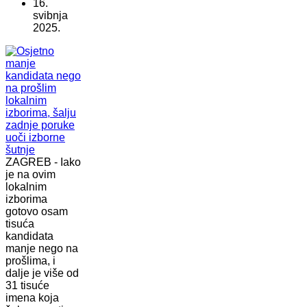
16.
svibnja
2025.
ZAGREB - Iako
je na ovim
lokalnim
izborima
gotovo osam
tisuća
kandidata
manje nego na
prošlima, i
dalje je više od
31 tisuće
imena koja