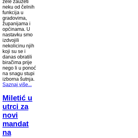
žele zauzeti
neku od čelnih
funkcija u
gradovima,
županijama i
općinama. U
nastavku smo
izdvojili
nekolicinu njih
koji su se i
danas obratili
biračima prije
nego li u ponoć
na snagu stupi
izborna šutnja.
Saznaj više...
Miletić u
utrci za
novi
mandat
na