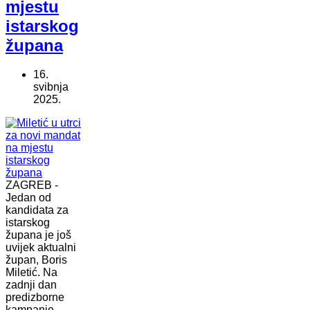
mjestu
istarskog
župana
16.
svibnja
2025.
ZAGREB -
Jedan od
kandidata za
istarskog
župana je još
uvijek aktualni
župan, Boris
Miletić. Na
zadnji dan
predizborne
kampanje