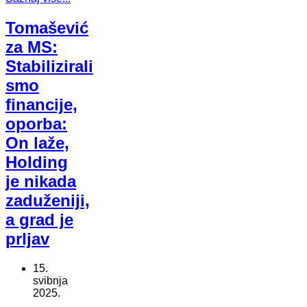
Tomašević
za MS:
Stabilizirali
smo
financije,
oporba:
On laže,
Holding
je nikada
zaduženiji,
a grad je
prljav
15.
svibnja
2025.