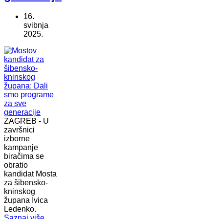
16.
svibnja
2025.
ZAGREB - U
završnici
izborne
kampanje
biračima se
obratio
kandidat Mosta
za šibensko-
kninskog
župana Ivica
Ledenko.
Saznaj više...