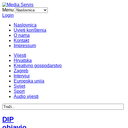
Menu
Login
Naslovnica
Uvjeti korištenja
O nama
Kontakt
Impressum
Vijesti
Hrvatska
Kreativno gospodarstvo
Zagreb
Intervjui
Europska unija
Svijet
Sport
Audio vijesti
DIP
objavio