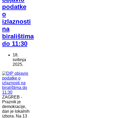
podatke
o
izlaznosti
na
biralištima
do 11:30
18.
svibnja
2025.
ZAGREB -
Praznik je
demokracije,
dan je lokalnih
izbora. Na 13