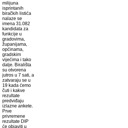
milijuna
isprintanih
biračkih listića
nalaze se
imena 31.082
kandidata za
funkcije u
gradovima,
županijama,
općinama,
gradskim
vijećima i tako
dalje. Birališta
su otvorena
jutros u 7 sati, a
zatvaraju se u
19 kada ćemo
čuti i kakve
rezultate
predviđaju
izlazne ankete.
Prve
privremene
rezultate DIP
će objaviti u