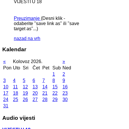
VIJESTI U 18
Preuzimanje
(Desni klik -
odaberite "save link as" ili "save
target as"...)
nazad na vrh
Kalendar
«
Kolovoz 2026.
»
Pon
Uto
Sri
Čet
Pet
Sub
Ned
1
2
3
4
5
6
7
8
9
10
11
12
13
14
15
16
17
18
19
20
21
22
23
24
25
26
27
28
29
30
31
Audio vijesti