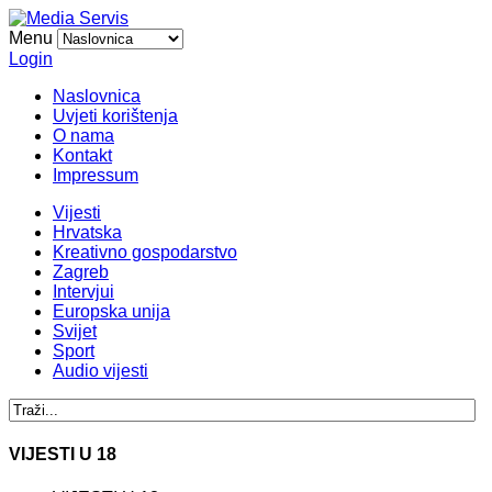
Menu
Login
Naslovnica
Uvjeti korištenja
O nama
Kontakt
Impressum
Vijesti
Hrvatska
Kreativno gospodarstvo
Zagreb
Intervjui
Europska unija
Svijet
Sport
Audio vijesti
VIJESTI U 18