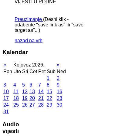
VIJESTI U PODNE
Preuzimanje
(Desni klik -
odaberite "save link as" ili "save
target as"...)
nazad na vrh
Kalendar
«
Kolovoz 2026.
»
Pon
Uto
Sri
Čet
Pet
Sub
Ned
1
2
3
4
5
6
7
8
9
10
11
12
13
14
15
16
17
18
19
20
21
22
23
24
25
26
27
28
29
30
31
Audio
vijesti