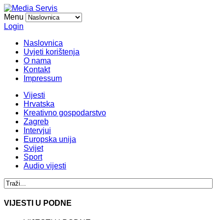
Menu
Login
Naslovnica
Uvjeti korištenja
O nama
Kontakt
Impressum
Vijesti
Hrvatska
Kreativno gospodarstvo
Zagreb
Intervjui
Europska unija
Svijet
Sport
Audio vijesti
VIJESTI U PODNE