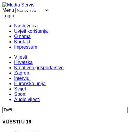
Menu
Login
Naslovnica
Uvjeti korištenja
O nama
Kontakt
Impressum
Vijesti
Hrvatska
Kreativno gospodarstvo
Zagreb
Intervjui
Europska unija
Svijet
Sport
Audio vijesti
VIJESTI U 16