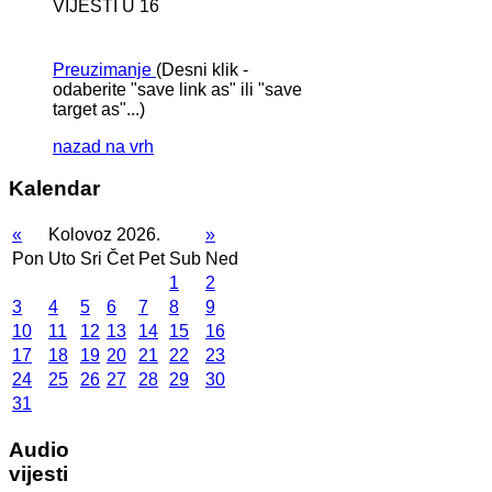
VIJESTI U 16
Preuzimanje
(Desni klik -
odaberite "save link as" ili "save
target as"...)
nazad na vrh
Kalendar
«
Kolovoz 2026.
»
Pon
Uto
Sri
Čet
Pet
Sub
Ned
1
2
3
4
5
6
7
8
9
10
11
12
13
14
15
16
17
18
19
20
21
22
23
24
25
26
27
28
29
30
31
Audio
vijesti