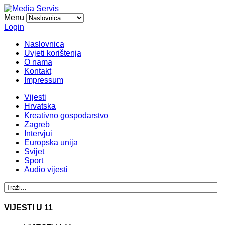
Menu
Login
Naslovnica
Uvjeti korištenja
O nama
Kontakt
Impressum
Vijesti
Hrvatska
Kreativno gospodarstvo
Zagreb
Intervjui
Europska unija
Svijet
Sport
Audio vijesti
VIJESTI U 11