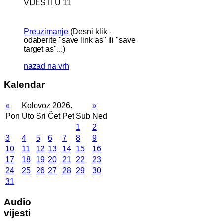
VIJESTI U 11
Preuzimanje
(Desni klik -
odaberite "save link as" ili "save
target as"...)
nazad na vrh
Kalendar
«
Kolovoz 2026.
»
Pon
Uto
Sri
Čet
Pet
Sub
Ned
1
2
3
4
5
6
7
8
9
10
11
12
13
14
15
16
17
18
19
20
21
22
23
24
25
26
27
28
29
30
31
Audio
vijesti