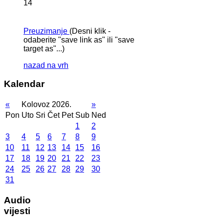
14
Preuzimanje
(Desni klik -
odaberite "save link as" ili "save
target as"...)
nazad na vrh
Kalendar
«
Kolovoz 2026.
»
Pon
Uto
Sri
Čet
Pet
Sub
Ned
1
2
3
4
5
6
7
8
9
10
11
12
13
14
15
16
17
18
19
20
21
22
23
24
25
26
27
28
29
30
31
Audio
vijesti