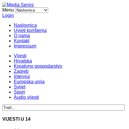
Menu
Login
Naslovnica
Uvjeti korištenja
O nama
Kontakt
Impressum
Vijesti
Hrvatska
Kreativno gospodarstvo
Zagreb
Intervjui
Europska unija
Svijet
Sport
Audio vijesti
VIJESTI U 14