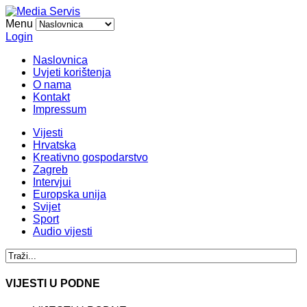
Menu
Login
Naslovnica
Uvjeti korištenja
O nama
Kontakt
Impressum
Vijesti
Hrvatska
Kreativno gospodarstvo
Zagreb
Intervjui
Europska unija
Svijet
Sport
Audio vijesti
VIJESTI U PODNE