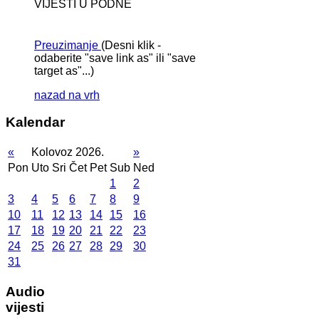
VIJESTI U PODNE
Preuzimanje
(Desni klik -
odaberite "save link as" ili "save
target as"...)
nazad na vrh
Kalendar
«
Kolovoz 2026.
»
Pon
Uto
Sri
Čet
Pet
Sub
Ned
1
2
3
4
5
6
7
8
9
10
11
12
13
14
15
16
17
18
19
20
21
22
23
24
25
26
27
28
29
30
31
Audio
vijesti