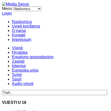
Menu
Login
Naslovnica
Uvjeti korištenja
O nama
Kontakt
Impressum
Vijesti
Hrvatska
Kreativno gospodarstvo
Zagreb
Intervjui
Europska unija
Svijet
Sport
Audio vijesti
VIJESTI U 16