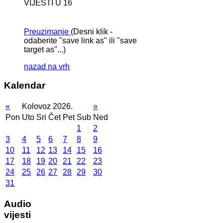
VIJESTI U 16
Preuzimanje
(Desni klik -
odaberite "save link as" ili "save
target as"...)
nazad na vrh
Kalendar
«
Kolovoz 2026.
»
Pon
Uto
Sri
Čet
Pet
Sub
Ned
1
2
3
4
5
6
7
8
9
10
11
12
13
14
15
16
17
18
19
20
21
22
23
24
25
26
27
28
29
30
31
Audio
vijesti