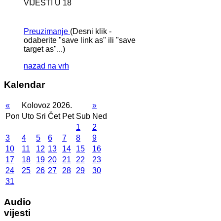
VIJESTI U 18
Preuzimanje
(Desni klik -
odaberite "save link as" ili "save
target as"...)
nazad na vrh
Kalendar
«
Kolovoz 2026.
»
Pon
Uto
Sri
Čet
Pet
Sub
Ned
1
2
3
4
5
6
7
8
9
10
11
12
13
14
15
16
17
18
19
20
21
22
23
24
25
26
27
28
29
30
31
Audio
vijesti