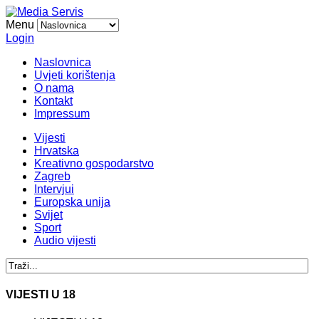
Menu
Login
Naslovnica
Uvjeti korištenja
O nama
Kontakt
Impressum
Vijesti
Hrvatska
Kreativno gospodarstvo
Zagreb
Intervjui
Europska unija
Svijet
Sport
Audio vijesti
VIJESTI U 18