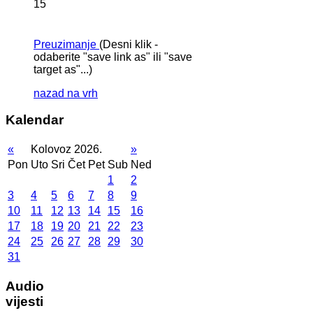
15
Preuzimanje
(Desni klik -
odaberite "save link as" ili "save
target as"...)
nazad na vrh
Kalendar
«
Kolovoz 2026.
»
Pon
Uto
Sri
Čet
Pet
Sub
Ned
1
2
3
4
5
6
7
8
9
10
11
12
13
14
15
16
17
18
19
20
21
22
23
24
25
26
27
28
29
30
31
Audio
vijesti