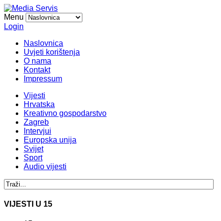
Menu
Login
Naslovnica
Uvjeti korištenja
O nama
Kontakt
Impressum
Vijesti
Hrvatska
Kreativno gospodarstvo
Zagreb
Intervjui
Europska unija
Svijet
Sport
Audio vijesti
VIJESTI U 15