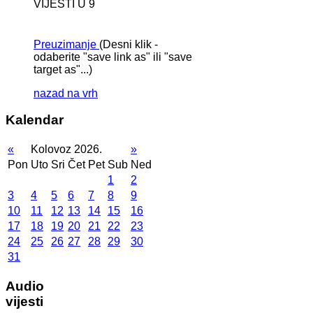
VIJESTI U 9
Preuzimanje
(Desni klik -
odaberite "save link as" ili "save
target as"...)
nazad na vrh
Kalendar
«
Kolovoz 2026.
»
Pon
Uto
Sri
Čet
Pet
Sub
Ned
1
2
3
4
5
6
7
8
9
10
11
12
13
14
15
16
17
18
19
20
21
22
23
24
25
26
27
28
29
30
31
Audio
vijesti