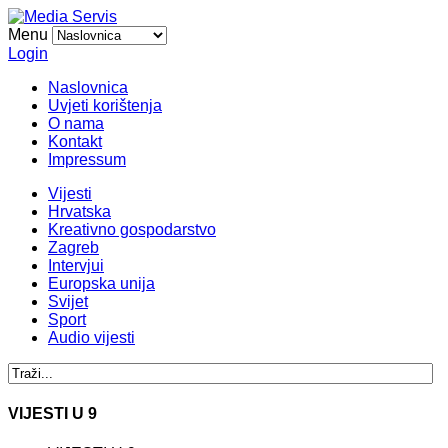
Menu
Login
Naslovnica
Uvjeti korištenja
O nama
Kontakt
Impressum
Vijesti
Hrvatska
Kreativno gospodarstvo
Zagreb
Intervjui
Europska unija
Svijet
Sport
Audio vijesti
VIJESTI U 9