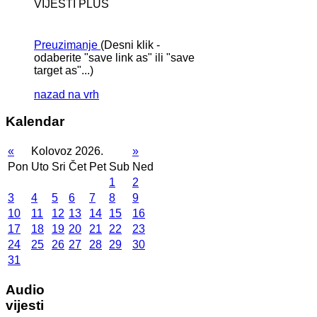
VIJESTI PLUS
Preuzimanje
(Desni klik -
odaberite "save link as" ili "save
target as"...)
nazad na vrh
Kalendar
«
Kolovoz 2026.
»
Pon
Uto
Sri
Čet
Pet
Sub
Ned
1
2
3
4
5
6
7
8
9
10
11
12
13
14
15
16
17
18
19
20
21
22
23
24
25
26
27
28
29
30
31
Audio
vijesti