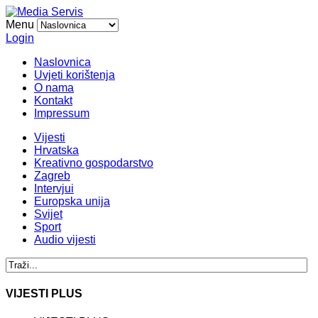
Menu
Login
Naslovnica
Uvjeti korištenja
O nama
Kontakt
Impressum
Vijesti
Hrvatska
Kreativno gospodarstvo
Zagreb
Intervjui
Europska unija
Svijet
Sport
Audio vijesti
VIJESTI PLUS