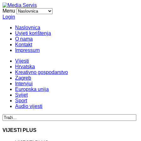
Menu
Login
Naslovnica
Uvjeti korištenja
O nama
Kontakt
Impressum
Vijesti
Hrvatska
Kreativno gospodarstvo
Zagreb
Intervjui
Europska unija
Svijet
Sport
Audio vijesti
VIJESTI PLUS