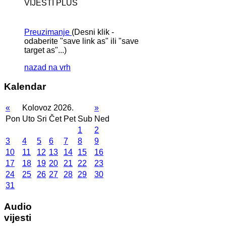
VIJESTI PLUS
Preuzimanje
(Desni klik -
odaberite "save link as" ili "save
target as"...)
nazad na vrh
Kalendar
«
Kolovoz 2026.
»
Pon
Uto
Sri
Čet
Pet
Sub
Ned
1
2
3
4
5
6
7
8
9
10
11
12
13
14
15
16
17
18
19
20
21
22
23
24
25
26
27
28
29
30
31
Audio
vijesti