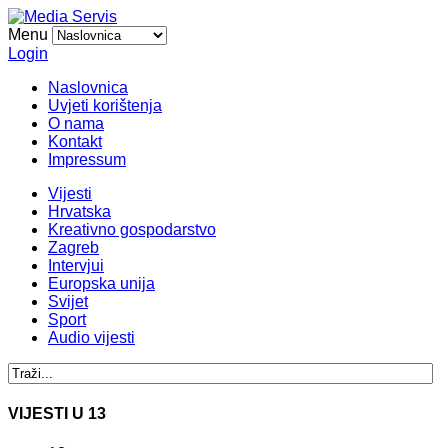
Menu
Login
Naslovnica
Uvjeti korištenja
O nama
Kontakt
Impressum
Vijesti
Hrvatska
Kreativno gospodarstvo
Zagreb
Intervjui
Europska unija
Svijet
Sport
Audio vijesti
VIJESTI U 13