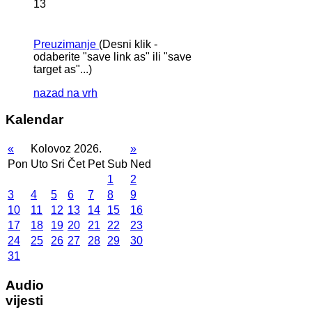
13
Preuzimanje
(Desni klik -
odaberite "save link as" ili "save
target as"...)
nazad na vrh
Kalendar
«
Kolovoz 2026.
»
Pon
Uto
Sri
Čet
Pet
Sub
Ned
1
2
3
4
5
6
7
8
9
10
11
12
13
14
15
16
17
18
19
20
21
22
23
24
25
26
27
28
29
30
31
Audio
vijesti