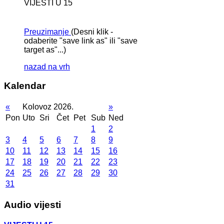
VIJESTI U 15
Preuzimanje
(Desni klik -
odaberite "save link as" ili "save
target as"...)
nazad na vrh
Kalendar
«
Kolovoz 2026.
»
Pon
Uto
Sri
Čet
Pet
Sub
Ned
1
2
3
4
5
6
7
8
9
10
11
12
13
14
15
16
17
18
19
20
21
22
23
24
25
26
27
28
29
30
31
Audio vijesti