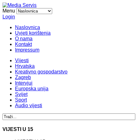
Menu
Login
Naslovnica
Uvjeti korištenja
O nama
Kontakt
Impressum
Vijesti
Hrvatska
Kreativno gospodarstvo
Zagreb
Intervjui
Europska unija
Svijet
Sport
Audio vijesti
VIJESTI U 15