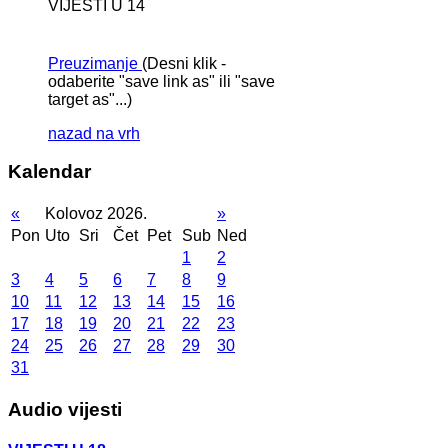
VIJESTI U 14
Preuzimanje
(Desni klik -
odaberite "save link as" ili "save
target as"...)
nazad na vrh
Kalendar
«
Kolovoz 2026.
»
Pon
Uto
Sri
Čet
Pet
Sub
Ned
1
2
3
4
5
6
7
8
9
10
11
12
13
14
15
16
17
18
19
20
21
22
23
24
25
26
27
28
29
30
31
Audio vijesti