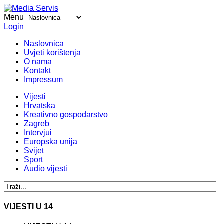
Menu
Login
Naslovnica
Uvjeti korištenja
O nama
Kontakt
Impressum
Vijesti
Hrvatska
Kreativno gospodarstvo
Zagreb
Intervjui
Europska unija
Svijet
Sport
Audio vijesti
VIJESTI U 14