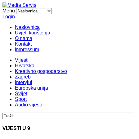
Menu
Login
Naslovnica
Uvjeti korištenja
O nama
Kontakt
Impressum
Vijesti
Hrvatska
Kreativno gospodarstvo
Zagreb
Intervjui
Europska unija
Svijet
Sport
Audio vijesti
VIJESTI U 9