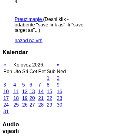
9
Preuzimanje
(Desni klik -
odaberite "save link as" ili "save
target as"...)
nazad na vrh
Kalendar
«
Kolovoz 2026.
»
Pon
Uto
Sri
Čet
Pet
Sub
Ned
1
2
3
4
5
6
7
8
9
10
11
12
13
14
15
16
17
18
19
20
21
22
23
24
25
26
27
28
29
30
31
Audio
vijesti