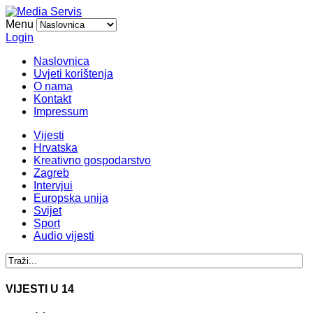
Menu
Login
Naslovnica
Uvjeti korištenja
O nama
Kontakt
Impressum
Vijesti
Hrvatska
Kreativno gospodarstvo
Zagreb
Intervjui
Europska unija
Svijet
Sport
Audio vijesti
VIJESTI U 14