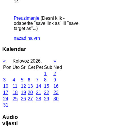
14
Preuzimanje
(Desni klik -
odaberite "save link as" ili "save
target as"...)
nazad na vrh
Kalendar
«
Kolovoz 2026.
»
Pon
Uto
Sri
Čet
Pet
Sub
Ned
1
2
3
4
5
6
7
8
9
10
11
12
13
14
15
16
17
18
19
20
21
22
23
24
25
26
27
28
29
30
31
Audio
vijesti