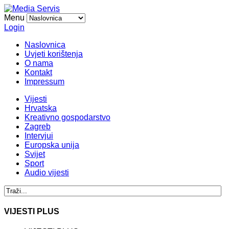
Menu
Login
Naslovnica
Uvjeti korištenja
O nama
Kontakt
Impressum
Vijesti
Hrvatska
Kreativno gospodarstvo
Zagreb
Intervjui
Europska unija
Svijet
Sport
Audio vijesti
VIJESTI PLUS