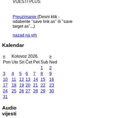
VIJESTI PLUS
Preuzimanje
(Desni klik -
odaberite "save link as" ili "save
target as"...)
nazad na vrh
Kalendar
«
Kolovoz 2026.
»
Pon
Uto
Sri
Čet
Pet
Sub
Ned
1
2
3
4
5
6
7
8
9
10
11
12
13
14
15
16
17
18
19
20
21
22
23
24
25
26
27
28
29
30
31
Audio
vijesti