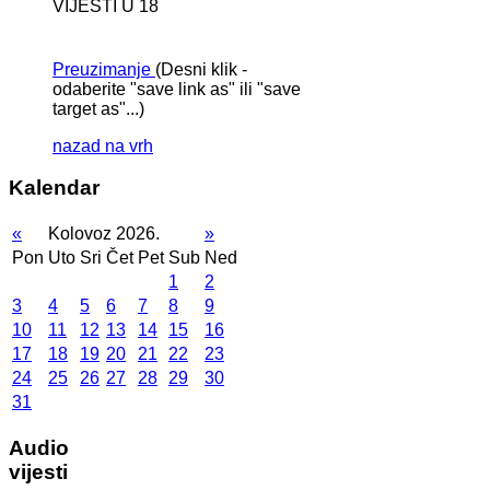
VIJESTI U 18
Preuzimanje
(Desni klik -
odaberite "save link as" ili "save
target as"...)
nazad na vrh
Kalendar
«
Kolovoz 2026.
»
Pon
Uto
Sri
Čet
Pet
Sub
Ned
1
2
3
4
5
6
7
8
9
10
11
12
13
14
15
16
17
18
19
20
21
22
23
24
25
26
27
28
29
30
31
Audio
vijesti