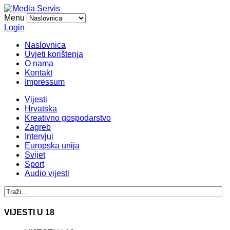
Menu
Login
Naslovnica
Uvjeti korištenja
O nama
Kontakt
Impressum
Vijesti
Hrvatska
Kreativno gospodarstvo
Zagreb
Intervjui
Europska unija
Svijet
Sport
Audio vijesti
VIJESTI U 18