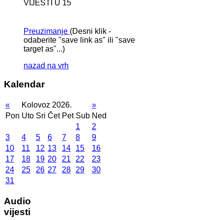
VIJESTI U 15
Preuzimanje
(Desni klik -
odaberite "save link as" ili "save
target as"...)
nazad na vrh
Kalendar
«
Kolovoz 2026.
»
Pon
Uto
Sri
Čet
Pet
Sub
Ned
1
2
3
4
5
6
7
8
9
10
11
12
13
14
15
16
17
18
19
20
21
22
23
24
25
26
27
28
29
30
31
Audio
vijesti