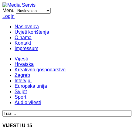
Menu
Login
Naslovnica
Uvjeti korištenja
O nama
Kontakt
Impressum
Vijesti
Hrvatska
Kreativno gospodarstvo
Zagreb
Intervjui
Europska unija
Svijet
Sport
Audio vijesti
VIJESTI U 15