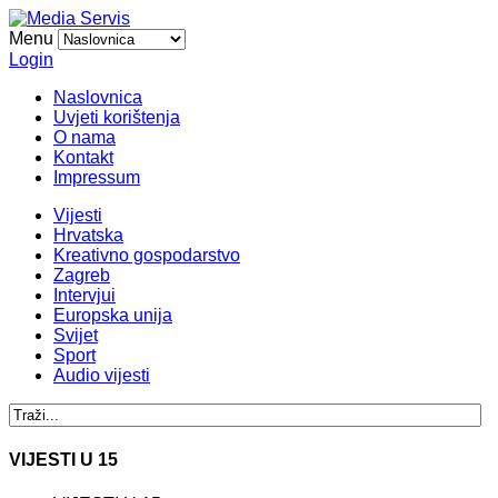
Menu
Login
Naslovnica
Uvjeti korištenja
O nama
Kontakt
Impressum
Vijesti
Hrvatska
Kreativno gospodarstvo
Zagreb
Intervjui
Europska unija
Svijet
Sport
Audio vijesti
VIJESTI U 15