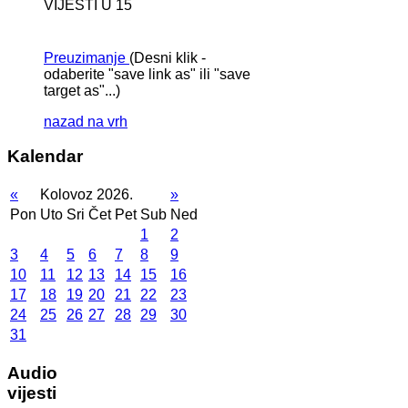
VIJESTI U 15
Preuzimanje
(Desni klik -
odaberite "save link as" ili "save
target as"...)
nazad na vrh
Kalendar
«
Kolovoz 2026.
»
Pon
Uto
Sri
Čet
Pet
Sub
Ned
1
2
3
4
5
6
7
8
9
10
11
12
13
14
15
16
17
18
19
20
21
22
23
24
25
26
27
28
29
30
31
Audio
vijesti