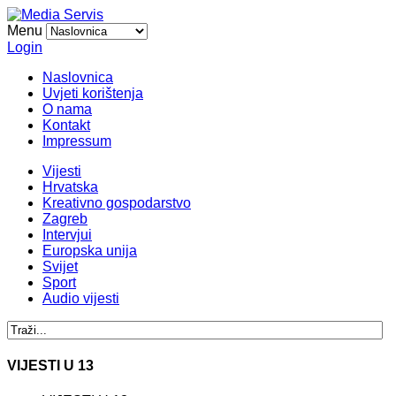
Menu
Login
Naslovnica
Uvjeti korištenja
O nama
Kontakt
Impressum
Vijesti
Hrvatska
Kreativno gospodarstvo
Zagreb
Intervjui
Europska unija
Svijet
Sport
Audio vijesti
VIJESTI U 13