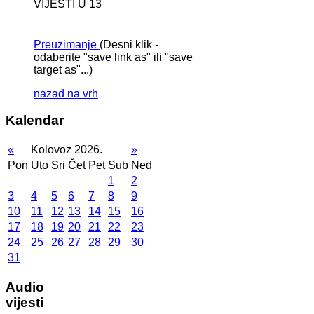
VIJESTI U 13
Preuzimanje
(Desni klik -
odaberite "save link as" ili "save
target as"...)
nazad na vrh
Kalendar
«
Kolovoz 2026.
»
Pon
Uto
Sri
Čet
Pet
Sub
Ned
1
2
3
4
5
6
7
8
9
10
11
12
13
14
15
16
17
18
19
20
21
22
23
24
25
26
27
28
29
30
31
Audio
vijesti