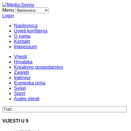
Menu
Login
Naslovnica
Uvjeti korištenja
O nama
Kontakt
Impressum
Vijesti
Hrvatska
Kreativno gospodarstvo
Zagreb
Intervjui
Europska unija
Svijet
Sport
Audio vijesti
VIJESTI U 9