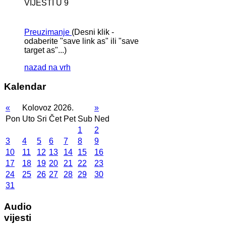
VIJESTI U 9
Preuzimanje
(Desni klik -
odaberite "save link as" ili "save
target as"...)
nazad na vrh
Kalendar
«
Kolovoz 2026.
»
Pon
Uto
Sri
Čet
Pet
Sub
Ned
1
2
3
4
5
6
7
8
9
10
11
12
13
14
15
16
17
18
19
20
21
22
23
24
25
26
27
28
29
30
31
Audio
vijesti