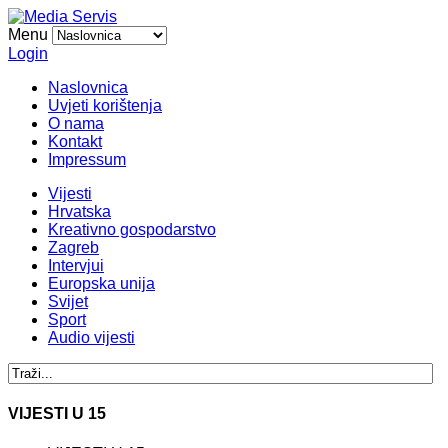
Menu
Login
Naslovnica
Uvjeti korištenja
O nama
Kontakt
Impressum
Vijesti
Hrvatska
Kreativno gospodarstvo
Zagreb
Intervjui
Europska unija
Svijet
Sport
Audio vijesti
VIJESTI U 15