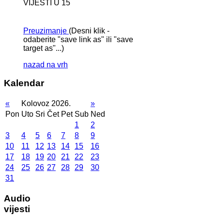
VIJESTI U 15
Preuzimanje
(Desni klik -
odaberite "save link as" ili "save
target as"...)
nazad na vrh
Kalendar
«
Kolovoz 2026.
»
Pon
Uto
Sri
Čet
Pet
Sub
Ned
1
2
3
4
5
6
7
8
9
10
11
12
13
14
15
16
17
18
19
20
21
22
23
24
25
26
27
28
29
30
31
Audio
vijesti