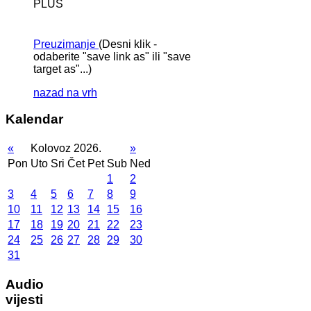
PLUS
Preuzimanje
(Desni klik -
odaberite "save link as" ili "save
target as"...)
nazad na vrh
Kalendar
«
Kolovoz 2026.
»
Pon
Uto
Sri
Čet
Pet
Sub
Ned
1
2
3
4
5
6
7
8
9
10
11
12
13
14
15
16
17
18
19
20
21
22
23
24
25
26
27
28
29
30
31
Audio
vijesti