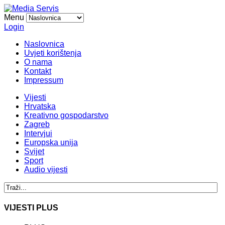
Menu
Login
Naslovnica
Uvjeti korištenja
O nama
Kontakt
Impressum
Vijesti
Hrvatska
Kreativno gospodarstvo
Zagreb
Intervjui
Europska unija
Svijet
Sport
Audio vijesti
VIJESTI PLUS