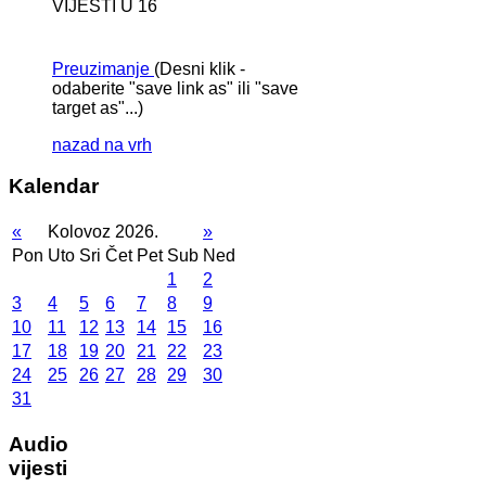
VIJESTI U 16
Preuzimanje
(Desni klik -
odaberite "save link as" ili "save
target as"...)
nazad na vrh
Kalendar
«
Kolovoz 2026.
»
Pon
Uto
Sri
Čet
Pet
Sub
Ned
1
2
3
4
5
6
7
8
9
10
11
12
13
14
15
16
17
18
19
20
21
22
23
24
25
26
27
28
29
30
31
Audio
vijesti