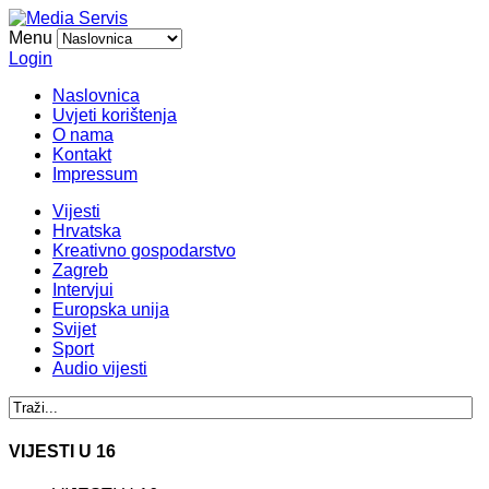
Menu
Login
Naslovnica
Uvjeti korištenja
O nama
Kontakt
Impressum
Vijesti
Hrvatska
Kreativno gospodarstvo
Zagreb
Intervjui
Europska unija
Svijet
Sport
Audio vijesti
VIJESTI U 16