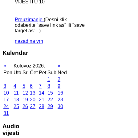
VIJESTI U 10
Preuzimanje
(Desni klik -
odaberite "save link as" ili "save
target as"...)
nazad na vrh
Kalendar
«
Kolovoz 2026.
»
Pon
Uto
Sri
Čet
Pet
Sub
Ned
1
2
3
4
5
6
7
8
9
10
11
12
13
14
15
16
17
18
19
20
21
22
23
24
25
26
27
28
29
30
31
Audio
vijesti