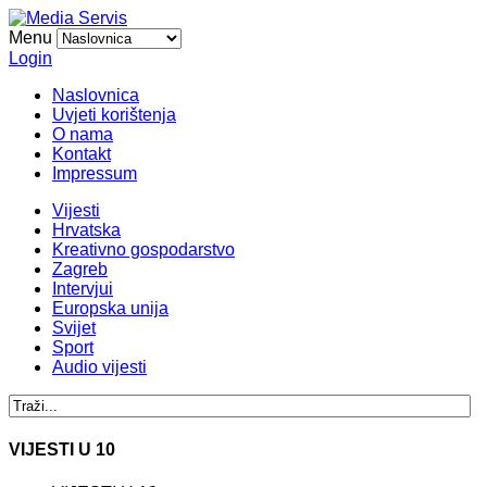
Menu
Login
Naslovnica
Uvjeti korištenja
O nama
Kontakt
Impressum
Vijesti
Hrvatska
Kreativno gospodarstvo
Zagreb
Intervjui
Europska unija
Svijet
Sport
Audio vijesti
VIJESTI U 10