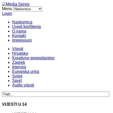
Menu
Login
Naslovnica
Uvjeti korištenja
O nama
Kontakt
Impressum
Vijesti
Hrvatska
Kreativno gospodarstvo
Zagreb
Intervjui
Europska unija
Svijet
Sport
Audio vijesti
VIJESTI U 14