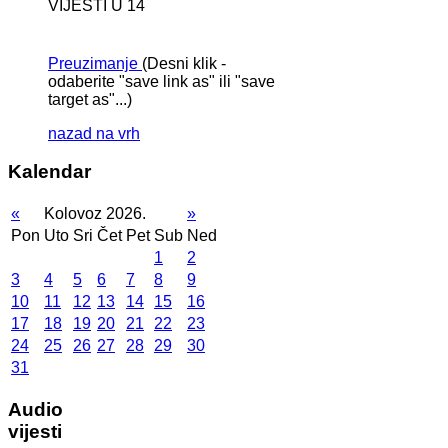
VIJESTI U 14
Preuzimanje
(Desni klik -
odaberite "save link as" ili "save
target as"...)
nazad na vrh
Kalendar
«
Kolovoz 2026.
»
Pon
Uto
Sri
Čet
Pet
Sub
Ned
1
2
3
4
5
6
7
8
9
10
11
12
13
14
15
16
17
18
19
20
21
22
23
24
25
26
27
28
29
30
31
Audio
vijesti