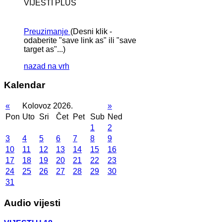
VIJESTI PLUS
Preuzimanje
(Desni klik -
odaberite "save link as" ili "save
target as"...)
nazad na vrh
Kalendar
«
Kolovoz 2026.
»
Pon
Uto
Sri
Čet
Pet
Sub
Ned
1
2
3
4
5
6
7
8
9
10
11
12
13
14
15
16
17
18
19
20
21
22
23
24
25
26
27
28
29
30
31
Audio vijesti