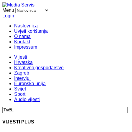
Menu
Login
Naslovnica
Uvjeti korištenja
O nama
Kontakt
Impressum
Vijesti
Hrvatska
Kreativno gospodarstvo
Zagreb
Intervjui
Europska unija
Svijet
Sport
Audio vijesti
VIJESTI PLUS