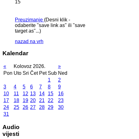
15
Preuzimanje
(Desni klik -
odaberite "save link as" ili "save
target as"...)
nazad na vrh
Kalendar
«
Kolovoz 2026.
»
Pon
Uto
Sri
Čet
Pet
Sub
Ned
1
2
3
4
5
6
7
8
9
10
11
12
13
14
15
16
17
18
19
20
21
22
23
24
25
26
27
28
29
30
31
Audio
vijesti