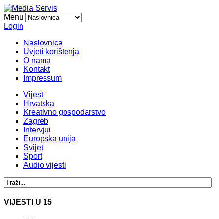
Menu
Login
Naslovnica
Uvjeti korištenja
O nama
Kontakt
Impressum
Vijesti
Hrvatska
Kreativno gospodarstvo
Zagreb
Intervjui
Europska unija
Svijet
Sport
Audio vijesti
VIJESTI U 15